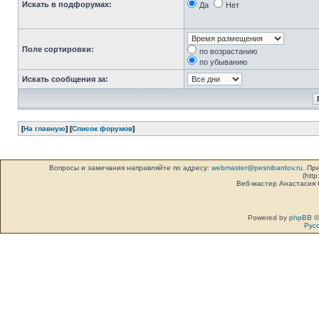
Искать в подфорумах:
Да
Нет
Поле сортировки:
по возрастанию
по убыванию
Искать сообщения за:
[
На главную
] [
Список форумов
]
Вопросы и замечания направляйте по адресу:
webmaster@pesnibardov.ru
. Пр
(http
Веб-мастер Анастасия
Powered by
phpBB
©
Рус