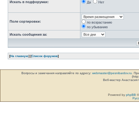
Искать в подфорумах:
Да
Нет
Поле сортировки:
по возрастанию
по убыванию
Искать сообщения за:
[
На главную
] [
Список форумов
]
Вопросы и замечания направляйте по адресу:
webmaster@pesnibardov.ru
. Пр
(http
Веб-мастер Анастасия
Powered by
phpBB
©
Рус