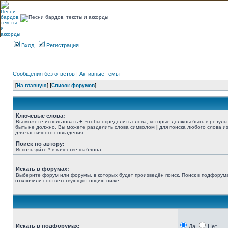
Вход
Регистрация
Сообщения без ответов
|
Активные темы
[
На главную
] [
Список форумов
]
Ключевые слова:
Вы можете использовать
+
, чтобы определить слова, которые должны быть в резуль
быть не должно. Вы можете разделить слова символом
|
для поиска любого слова из
для частичного совпадения.
Поиск по автору:
Используйте * в качестве шаблона.
Искать в форумах:
Выберите форум или форумы, в которых будет произведён поиск. Поиск в подфорума
отключили соответствующую опцию ниже.
Искать в подфорумах:
Да
Нет