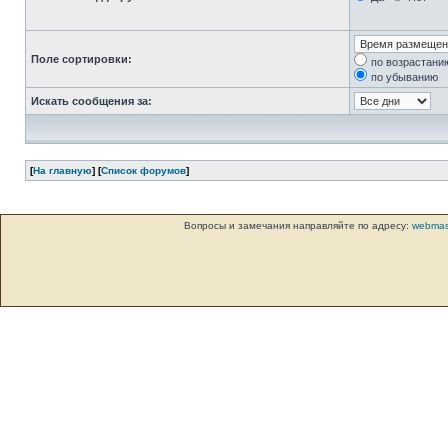
Поле сортировки:
по возрастани
по убыванию
Искать сообщения за:
[
На главную
] [
Список форумов
]
Вопросы и замечания направляйте по адресу:
webmas