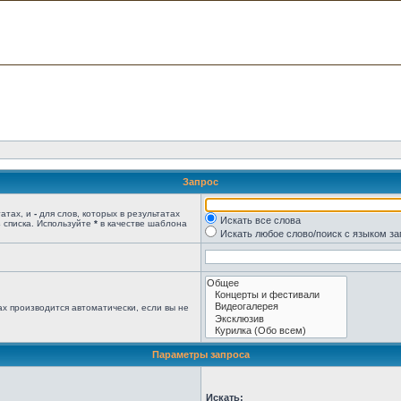
Запрос
татах, и
-
для слов, которых в результатах
Искать все слова
 списка. Используйте
*
в качестве шаблона
Искать любое слово/поиск с языком з
х производится автоматически, если вы не
Параметры запроса
Искать: