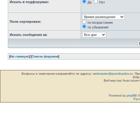
Искать в подфорумах:
Да
Нет
Поле сортировки:
по возрастанию
по убыванию
Искать сообщения за:
[
На главную
] [
Список форумов
]
Вопросы и замечания направляйте по адресу:
webmaster@pesnibardov.ru
. Пр
(http
Веб-мастер Анастасия
Powered by
phpBB
©
Рус