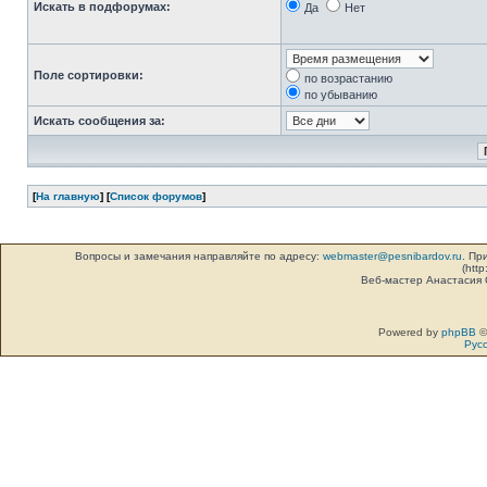
Искать в подфорумах:
Да
Нет
Поле сортировки:
по возрастанию
по убыванию
Искать сообщения за:
[
На главную
] [
Список форумов
]
Вопросы и замечания направляйте по адресу:
webmaster@pesnibardov.ru
. Пр
(http
Веб-мастер Анастасия
Powered by
phpBB
©
Рус