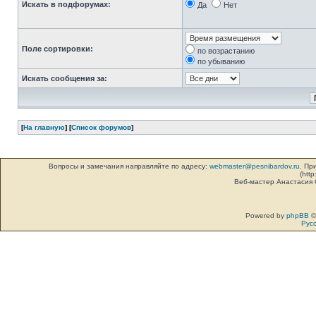
Искать в подфорумах:
Да
Нет
Поле сортировки:
по возрастанию
по убыванию
Искать сообщения за:
[
На главную
] [
Список форумов
]
Вопросы и замечания направляйте по адресу:
webmaster@pesnibardov.ru
. Пр
(http
Веб-мастер Анастасия
Powered by
phpBB
©
Рус