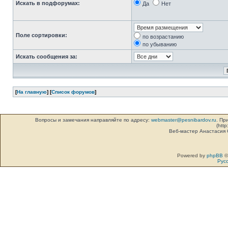
Искать в подфорумах:
Да
Нет
Поле сортировки:
по возрастанию
по убыванию
Искать сообщения за:
[
На главную
] [
Список форумов
]
Вопросы и замечания направляйте по адресу:
webmaster@pesnibardov.ru
. Пр
(http
Веб-мастер Анастасия
Powered by
phpBB
©
Рус