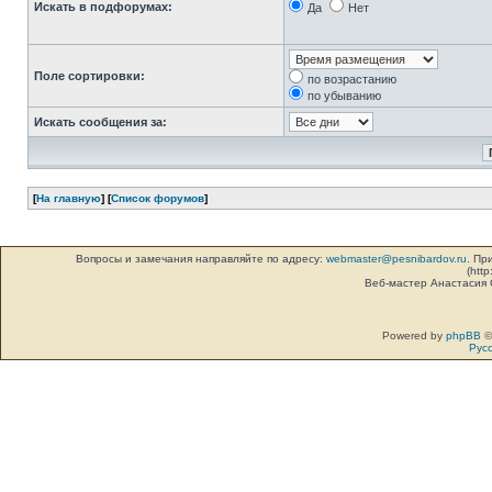
Искать в подфорумах:
Да
Нет
Поле сортировки:
по возрастанию
по убыванию
Искать сообщения за:
[
На главную
] [
Список форумов
]
Вопросы и замечания направляйте по адресу:
webmaster@pesnibardov.ru
. Пр
(http
Веб-мастер Анастасия
Powered by
phpBB
©
Рус