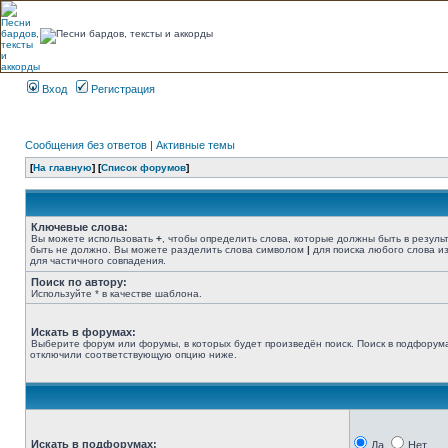
Вход
Регистрация
Сообщения без ответов
|
Активные темы
[
На главную
] [
Список форумов
]
Ключевые слова:
Вы можете использовать
+
, чтобы определить слова, которые должны быть в резуль
быть не должно. Вы можете разделить слова символом
|
для поиска любого слова из
для частичного совпадения.
Поиск по автору:
Используйте * в качестве шаблона.
Искать в форумах:
Выберите форум или форумы, в которых будет произведён поиск. Поиск в подфорума
отключили соответствующую опцию ниже.
Искать в подфорумах:
Да
Нет