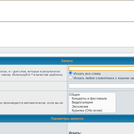
Запрос
татах, и
-
для слов, которых в результатах
Искать все слова
 списка. Используйте
*
в качестве шаблона
Искать любое слово/поиск с языком з
х производится автоматически, если вы не
Параметры запроса
Искать: