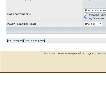
Поле сортировки:
по возрастани
по убыванию
Искать сообщения за:
[
На главную
] [
Список форумов
]
Вопросы и замечания направляйте по адресу:
webmas