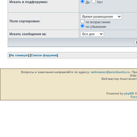
Искать в подфорумах:
Да
Нет
Поле сортировки:
по возрастанию
по убыванию
Искать сообщения за:
[
На главную
] [
Список форумов
]
Вопросы и замечания направляйте по адресу:
webmaster@pesnibardov.ru
. Пр
(http
Веб-мастер Анастасия
Powered by
phpBB
©
Рус