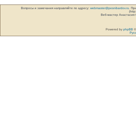
Вопросы и замечания направляйте по адресу:
webmaster@pesnibardov.ru
. Пр
(http
Веб-мастер Анастасия
Powered by
phpBB
©
Рус