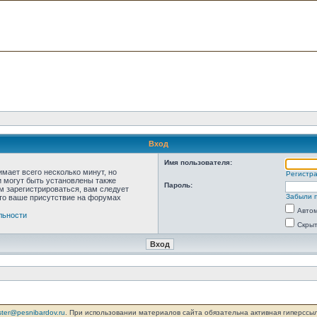
Вход
Имя пользователя:
мает всего несколько минут, но
Регистр
 могут быть установлены также
Пароль:
м зарегистрироваться, вам следует
Забыли 
что ваше присутствие на форумах
Автом
льности
Скрыт
ter@pesnibardov.ru
. При использовании материалов сайта обязательна активная гиперссылка 