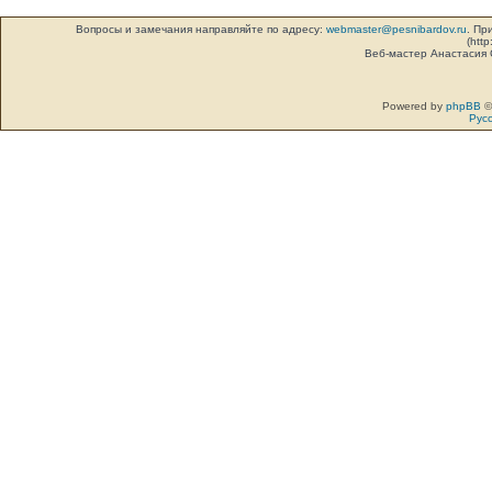
Вопросы и замечания направляйте по адресу:
webmaster@pesnibardov.ru
. Пр
(http
Веб-мастер Анастасия
Powered by
phpBB
©
Рус