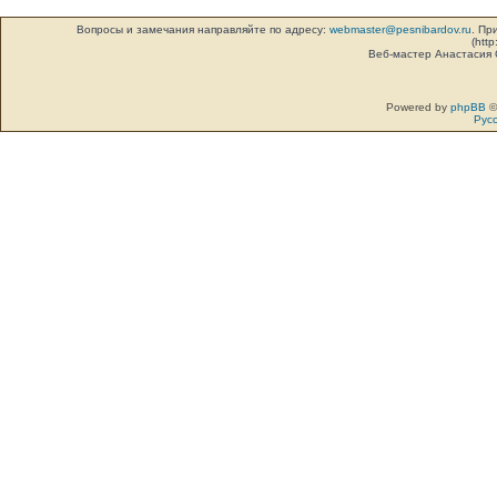
Вопросы и замечания направляйте по адресу:
webmaster@pesnibardov.ru
. Пр
(http
Веб-мастер Анастасия
Powered by
phpBB
©
Рус