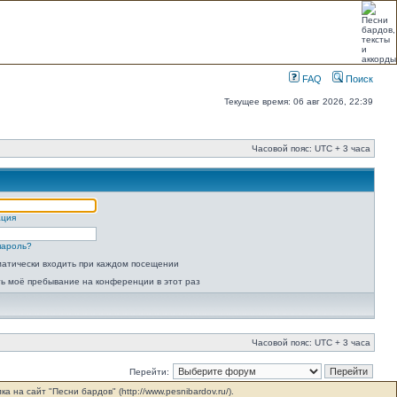
FAQ
Поиск
Текущее время: 06 авг 2026, 22:39
Часовой пояс: UTC + 3 часа
ация
пароль?
атически входить при каждом посещении
ь моё пребывание на конференции в этот раз
Часовой пояс: UTC + 3 часа
Перейти:
на сайт "Песни бардов" (http://www.pesnibardov.ru/).