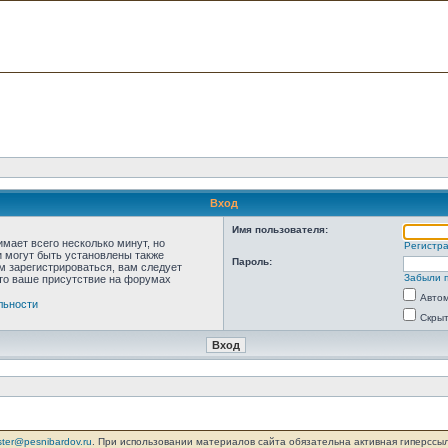
Вход
Имя пользователя:
мает всего несколько минут, но
Регистр
 могут быть установлены также
Пароль:
м зарегистрироваться, вам следует
Забыли 
что ваше присутствие на форумах
Автом
льности
Скрыт
ter@pesnibardov.ru
. При использовании материалов сайта обязательна активная гиперссылка 