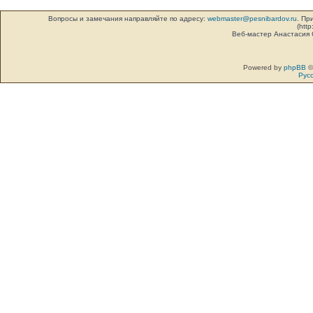
Вопросы и замечания направляйте по адресу:
webmaster@pesnibardov.ru
. Пр
(http
Веб-мастер Анастасия
Powered by
phpBB
©
Рус