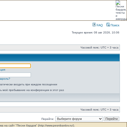
FAQ
Поиск
Текущее время: 08 авг 2026, 10:06
Часовой пояс: UTC + 3 часа
ация
пароль?
атически входить при каждом посещении
ь моё пребывание на конференции в этот раз
Часовой пояс: UTC + 3 часа
Перейти:
на сайт "Песни бардов" (http://www.pesnibardov.ru/).