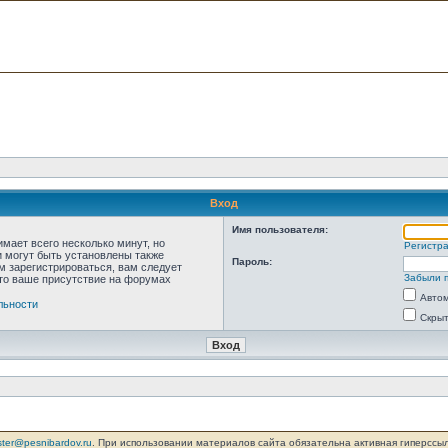
Вход
Имя пользователя:
мает всего несколько минут, но
Регистр
 могут быть установлены также
Пароль:
м зарегистрироваться, вам следует
Забыли 
что ваше присутствие на форумах
Автом
льности
Скрыт
ter@pesnibardov.ru
. При использовании материалов сайта обязательна активная гиперссылка 