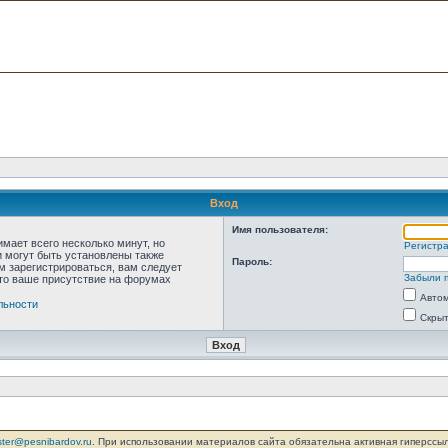
Вход
Имя пользователя:
мает всего несколько минут, но
Регистр
 могут быть установлены также
Пароль:
м зарегистрироваться, вам следует
Забыли 
что ваше присутствие на форумах
Автом
льности
Скрыт
ter@pesnibardov.ru
. При использовании материалов сайта обязательна активная гиперссылка 