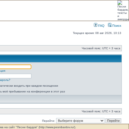
FAQ
Поиск
Текущее время: 08 авг 2026, 10:13
Часовой пояс: UTC + 3 часа
ация
пароль?
атически входить при каждом посещении
ь моё пребывание на конференции в этот раз
Часовой пояс: UTC + 3 часа
Перейти:
на сайт "Песни бардов" (http://www.pesnibardov.ru/).