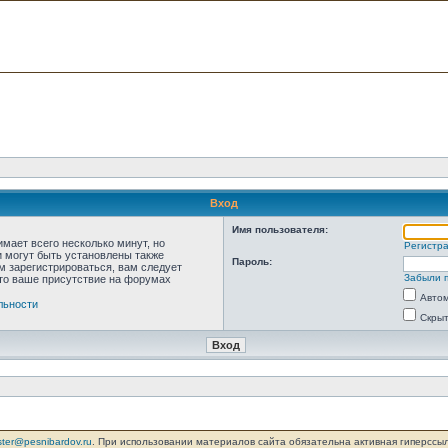
Вход
Имя пользователя:
мает всего несколько минут, но
Регистр
 могут быть установлены также
Пароль:
м зарегистрироваться, вам следует
Забыли 
что ваше присутствие на форумах
Автом
льности
Скрыт
ter@pesnibardov.ru
. При использовании материалов сайта обязательна активная гиперссылка 