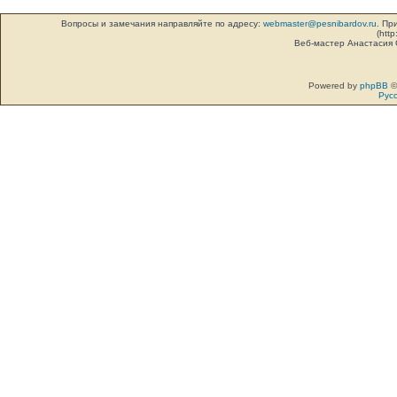
Вопросы и замечания направляйте по адресу:
webmaster@pesnibardov.ru
. Пр
(http
Веб-мастер Анастасия
Powered by
phpBB
©
Рус