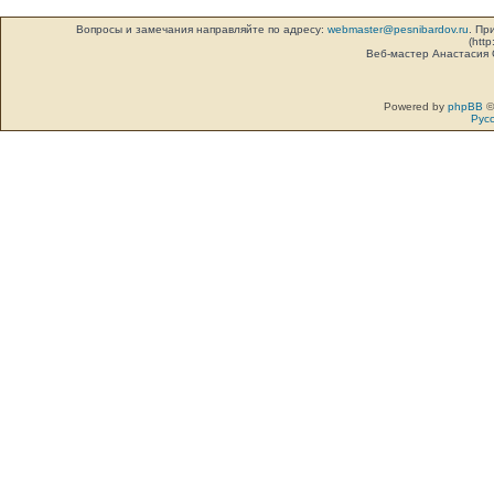
Вопросы и замечания направляйте по адресу:
webmaster@pesnibardov.ru
. Пр
(http
Веб-мастер Анастасия
Powered by
phpBB
©
Рус