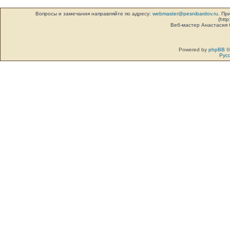
Вопросы и замечания направляйте по адресу:
webmaster@pesnibardov.ru
. Пр
(http
Веб-мастер Анастасия
Powered by
phpBB
©
Рус