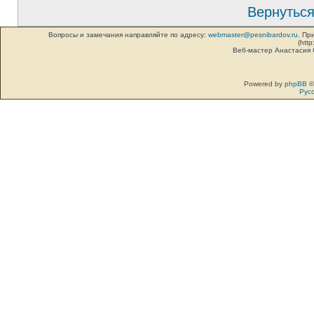
Вернуться
Вопросы и замечания направляйте по адресу:
webmaster@pesnibardov.ru
. Пр
(http
Веб-мастер Анастасия
Powered by
phpBB
©
Рус