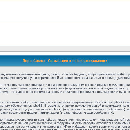
Песни бардов - Соглашение о конфиденциальности
разделения (в дальнейшем «мы», «наш», «Песни бардов», «https://pesnibardov.ru/f») 
формацию, полученную во время любой из ваших пользовательских сессий (в дальне
отр «Песни бардов» приведёт к созданию программным обеспечением phpBB определё
ержат только идентификатор пользователя (в дальнейшем «user-id») и идентификатор 
 будет создана после просмотра одной из тем конференции «Песни бардов» и будет 
установить cookies, внешние по отношению к программному обеспечению phpBB, одна
аммным обеспечением phpBB. Вторым источником получения вашей информации являю
 размещённые под учётной записью Гостя (в дальнейшем «анонимные сообщения»), да
 вами после регистрации и авторизации (в дальнейшем «ваши сообщения»).
идентифицируемое имя (в дальнейшем «ваше имя пользователя»), индивидуальный пар
нформация из вашей учётной записи на форумах «Песни бардов» охраняется законами
ваемая при регистрации в конференции «Песни бардов», кроме вашего имени пользов