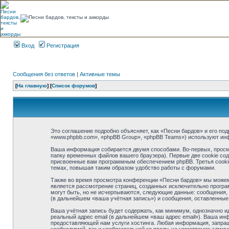
Вход
Регистрация
Сообщения без ответов
|
Активные темы
[
На главную
] [
Список форумов
]
Это соглашение подробно объясняет, как «Песни бардов» и его под
«www.phpbb.com», «phpBB Group», «phpBB Teams») используют ин
Ваша информация собирается двумя способами. Во-первых, просм
папку временных файлов вашего браузера). Первые две cookie сод
присвоенные вам программным обеспечением phpBB. Третья cookie
темах, повышая таким образом удобство работы с форумами.
Также во время просмотра конференции «Песни бардов» мы можем 
является рассмотрение страниц, созданных исключительно прогр
могут быть, но не исчерпываются, следующие данные: сообщения,
(в дальнейшем «ваша учётная запись») и сообщения, оставленные
Ваша учётная запись будет содержать, как минимум, однозначно 
реальный адрес email (в дальнейшем «ваш адрес email»). Ваша и
предоставляющей нам услуги хостинга. Любая информация, запраши