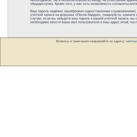
необходимой, так и необязательной ко вводу, на усмотрение адми
общедоступна. Кроме того, у вас есть возможность согласиться/
Ваш пароль надёжно зашифрован (односторонним хэшированием). О
учётной записи на форумах «Песни бардов», пожалуйста, храните е
случае, если вы забудете ваш пароль к вашей учётной записи, в
необходимо ввести ваше имя пользователя и ваш адрес email, пос
Вопросы и замечания направляйте по адресу:
webmas