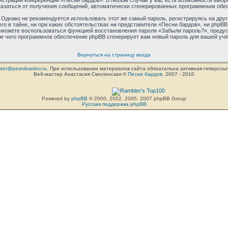
нистрации конференции «Песни бардов». В любом случае у вас есть возможность выбр
отказаться от получения сообщений, автоматически сгенерированных программным обе
днако не рекомендуется использовать этот же самый пароль, регистрируясь на друг
го в тайне, ни при каких обстоятельствах ни представители «Песни бардов», ни phpBB
ы сможете воспользоваться функцией восстановления пароля «Забыли пароль?», пред
ле чего программное обеспечение phpBB сгенерирует вам новый пароль для вашей учё
Вернуться на страницу входа
ter@pesnibardov.ru
. При использовании материалов сайта обязательна активная гиперссылка 
Веб-мастер Анастасия Смоленская ©
Песни бардов
, 2007 - 2010
Powered by
phpBB
© 2000, 2002, 2005, 2007 phpBB Group
Русская поддержка phpBB