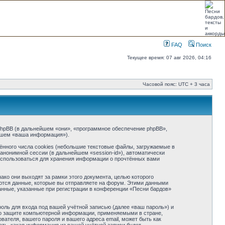
FAQ
Поиск
Текущее время: 07 авг 2026, 04:16
Часовой пояс: UTC + 3 часа
и phpBB (в дальнейшем «они», «программное обеспечение phpBB»,
йшем «ваша информация»).
нного числа cookies (небольшие текстовые файлы, загружаемые в
анонимной сессии (в дальнейшем «session-id»), автоматически
использоваться для хранения информации о прочтённых вами
ко они выходят за рамки этого документа, целью которого
тся данные, которые вы отправляете на форум. Этими данными
нные, указанные при регистрации в конференции «Песни бардов»
оль для входа под вашей учётной записью (далее «ваш пароль») и
 о защите компьютерной информации, применяемыми в стране,
ателя, вашего пароля и вашего адреса email, может быть как