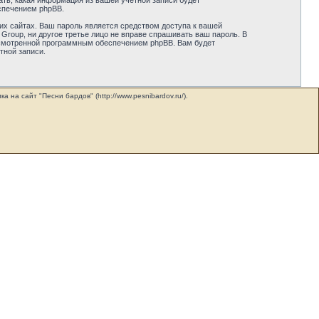
ать, какая информация из вашей учётной записи будет
спечением phpBB.
их сайтах. Ваш пароль является средством доступа к вашей
 Group, ни другое третье лицо не вправе спрашивать ваш пароль. В
усмотренной программным обеспечением phpBB. Вам будет
тной записи.
на сайт "Песни бардов" (http://www.pesnibardov.ru/).