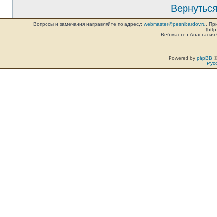
Вернуться
Вопросы и замечания направляйте по адресу:
webmaster@pesnibardov.ru
. Пр
(http
Веб-мастер Анастасия
Powered by
phpBB
©
Рус