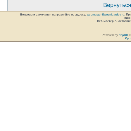
Вернуться
Вопросы и замечания направляйте по адресу:
webmaster@pesnibardov.ru
. Пр
(http
Веб-мастер Анастасия
Powered by
phpBB
©
Рус