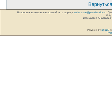
Вернуться
Вопросы и замечания направляйте по адресу:
webmaster@pesnibardov.ru
. Пр
(http
Веб-мастер Анастасия
Powered by
phpBB
©
Рус