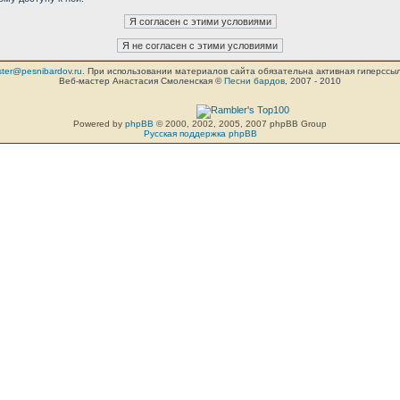
ter@pesnibardov.ru
. При использовании материалов сайта обязательна активная гиперссылка 
Веб-мастер Анастасия Смоленская ©
Песни бардов
, 2007 - 2010
Powered by
phpBB
© 2000, 2002, 2005, 2007 phpBB Group
Русская поддержка phpBB