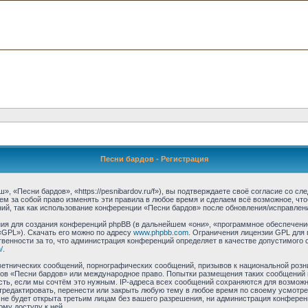
Песни бардов - Регистрация
 «Песни бардов», «https://pesnibardov.ru/f»), вы подтверждаете своё согласие со с
м за собой право изменять эти правила в любое время и сделаем всё возможное, что
ий, так как использование конференции «Песни бардов» после обновления/исправлени
я для создания конференций phpBB (в дальнейшем «они», «программное обеспечение
«GPL»). Скачать его можно по адресу
www.phpbb.com
. Ограничения лицензии GPL для 
венности за то, что администрация конференций определяет в качестве допустимого 
/
.
етнических сообщений, порнографических сообщений, призывов к национальной розн
умов «Песни бардов» или международное право. Попытки размещения таких сообщений
сть, если мы сочтём это нужным. IP-адреса всех сообщений сохраняются для возможно
едактировать, перенести или закрыть любую тему в любое время по своему усмотрен
не будет открыта третьим лицам без вашего разрешения, ни администрация конферен
ому доступу к ней.