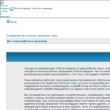
Вход
Сообщения без ответов
|
Активные темы
[
На главную
] [
Список форумов
]
Заходя на конференцию «Песни бардов» (в дальнейшем «мы», «наш»,
заходите и не пользуйтесь форумами «Песни бардов». Мы оставляе
разумным регулярно просматривать этот текст на предмет изменен
Наши форумы работают под управлением программного обеспечени
выпущенного по лицензии «
General Public License
» (в дальнейшем 
поддержкой интернет-конференций, и phpBB Group не несёт ответст
информацией о phpBB обращайтесь по адресу
http://www.phpbb.com
Вы соглашаетесь не размещать оскорбительных, угрожающих, клев
страны, страны, которая предоставляет услуги хостинга для фор
конференции, при этом ваш провайдер будет поставлен в известно
администраторы форумов «Песни бардов» имеют право удалить, отр
информация будет храниться в базе данных. Хотя эта информация 
за действия хакеров, которые могут привести к несанкционированн