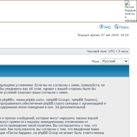
FAQ
Поиск
Текущее время: 07 авг 2026, 19:20
Часовой пояс: UTC + 3 часа
Язык:
ледующими условиями. Если вы не согласны с ними, пожалуйста, не
бы уведомить вас об этом, однако с вашей стороны было бы
я условий означает ваше согласие с ними.
 phpBB», «www.phpbb.com», «phpBB Group», «phpBB Teams»),
программного обеспечения phpBB строго связаны с организацией и
содержания и/или поведения в них. За дополнительной
и и прочих сообщений, которые могут нарушить законы вашей
 могут привести к вашему немедленному отключению от
сти проведения такой политики. Вы соглашаетесь с тем, что
ию. Как пользователь вы согласны с тем, что введённая вами
ции «Песни бардов», ни phpBB Group не может быть ответственна