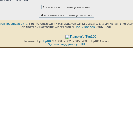
ter@pesnibardov.ru
. При использовании материалов сайта обязательна активная гиперссылка 
Веб-мастер Анастасия Смоленская ©
Песни бардов
, 2007 - 2010
Powered by
phpBB
© 2000, 2002, 2005, 2007 phpBB Group
Русская поддержка phpBB