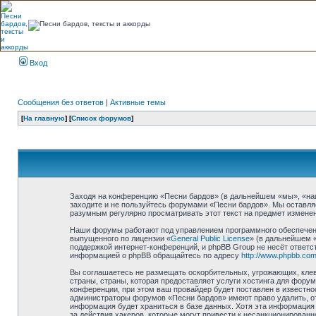
Вход
Сообщения без ответов
|
Активные темы
[
На главную
] [
Список форумов
]
Заходя на конференцию «Песни бардов» (в дальнейшем «мы», «наш»,
заходите и не пользуйтесь форумами «Песни бардов». Мы оставляе
разумным регулярно просматривать этот текст на предмет изменен
Наши форумы работают под управлением программного обеспечени
выпущенного по лицензии «
General Public License
» (в дальнейшем 
поддержкой интернет-конференций, и phpBB Group не несёт ответст
информацией о phpBB обращайтесь по адресу
http://www.phpbb.com
Вы соглашаетесь не размещать оскорбительных, угрожающих, клев
страны, страны, которая предоставляет услуги хостинга для фор
конференции, при этом ваш провайдер будет поставлен в известно
администраторы форумов «Песни бардов» имеют право удалить, отр
информация будет храниться в базе данных. Хотя эта информация 
за действия хакеров, которые могут привести к несанкционированн