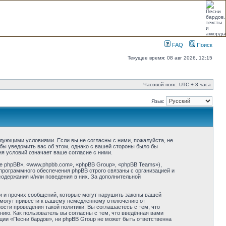
FAQ
Поиск
Текущее время: 08 авг 2026, 12:15
Часовой пояс: UTC + 3 часа
Язык:
ледующими условиями. Если вы не согласны с ними, пожалуйста, не
бы уведомить вас об этом, однако с вашей стороны было бы
я условий означает ваше согласие с ними.
 phpBB», «www.phpbb.com», «phpBB Group», «phpBB Teams»),
программного обеспечения phpBB строго связаны с организацией и
содержания и/или поведения в них. За дополнительной
и и прочих сообщений, которые могут нарушить законы вашей
 могут привести к вашему немедленному отключению от
сти проведения такой политики. Вы соглашаетесь с тем, что
ию. Как пользователь вы согласны с тем, что введённая вами
ции «Песни бардов», ни phpBB Group не может быть ответственна