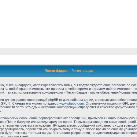
Песни бардов - Регистрация
 «Песни бардов», «https://pesnibardov.ru/f»), вы подтверждаете своё согласие со с
м за собой право изменять эти правила в любое время и сделаем всё возможное, что
ий, так как использование конференции «Песни бардов» после обновления/исправлени
я для создания конференций phpBB (в дальнейшем «они», «программное обеспечение
«GPL»). Скачать его можно по адресу
www.phpbb.com
. Ограничения лицензии GPL для 
венности за то, что администрация конференций определяет в качестве допустимого 
/
.
етнических сообщений, порнографических сообщений, призывов к национальной розн
умов «Песни бардов» или международное право. Попытки размещения таких сообщений
сть, если мы сочтём это нужным. IP-адреса всех сообщений сохраняются для возможно
едактировать, перенести или закрыть любую тему в любое время по своему усмотрен
не будет открыта третьим лицам без вашего разрешения, ни администрация конферен
ому доступу к ней.