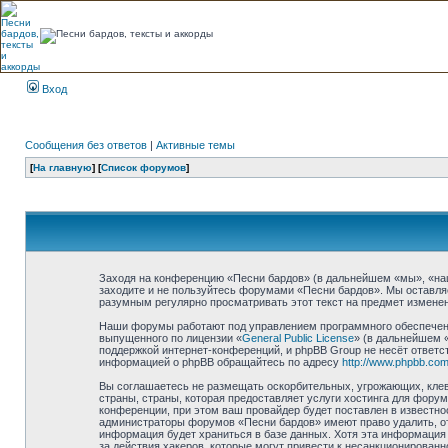
Вход
Сообщения без ответов
|
Активные темы
[
На главную
] [
Список форумов
]
Заходя на конференцию «Песни бардов» (в дальнейшем «мы», «наш»,
заходите и не пользуйтесь форумами «Песни бардов». Мы оставляе
разумным регулярно просматривать этот текст на предмет изменен
Наши форумы работают под управлением программного обеспечени
выпущенного по лицензии «
General Public License
» (в дальнейшем 
поддержкой интернет-конференций, и phpBB Group не несёт ответст
информацией о phpBB обращайтесь по адресу
http://www.phpbb.com
Вы соглашаетесь не размещать оскорбительных, угрожающих, клев
страны, страны, которая предоставляет услуги хостинга для фор
конференции, при этом ваш провайдер будет поставлен в известно
администраторы форумов «Песни бардов» имеют право удалить, отр
информация будет храниться в базе данных. Хотя эта информация 
за действия хакеров, которые могут привести к несанкционированн