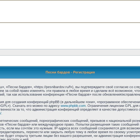
Песни бардов - Регистрация
 «Песни бардов», «https://pesnibardov.ru/f»), вы подтверждаете своё согласие со с
м за собой право изменять эти правила в любое время и сделаем всё возможное, что
ий, так как использование конференции «Песни бардов» после обновления/исправлени
я для создания конференций phpBB (в дальнейшем «они», «программное обеспечение
«GPL»). Скачать его можно по адресу
www.phpbb.com
. Ограничения лицензии GPL для 
венности за то, что администрация конференций определяет в качестве допустимого 
/
.
етнических сообщений, порнографических сообщений, призывов к национальной розн
умов «Песни бардов» или международное право. Попытки размещения таких сообщений
сть, если мы сочтём это нужным. IP-адреса всех сообщений сохраняются для возможно
едактировать, перенести или закрыть любую тему в любое время по своему усмотрен
не будет открыта третьим лицам без вашего разрешения, ни администрация конферен
ому доступу к ней.