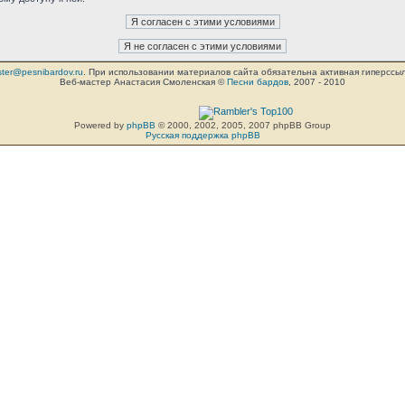
ter@pesnibardov.ru
. При использовании материалов сайта обязательна активная гиперссылка 
Веб-мастер Анастасия Смоленская ©
Песни бардов
, 2007 - 2010
Powered by
phpBB
© 2000, 2002, 2005, 2007 phpBB Group
Русская поддержка phpBB