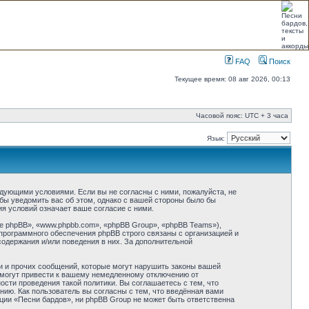
FAQ
Поиск
Текущее время: 08 авг 2026, 00:13
Часовой пояс: UTC + 3 часа
Язык:
ледующими условиями. Если вы не согласны с ними, пожалуйста, не
бы уведомить вас об этом, однако с вашей стороны было бы
я условий означает ваше согласие с ними.
 phpBB», «www.phpbb.com», «phpBB Group», «phpBB Teams»),
программного обеспечения phpBB строго связаны с организацией и
содержания и/или поведения в них. За дополнительной
и и прочих сообщений, которые могут нарушить законы вашей
 могут привести к вашему немедленному отключению от
сти проведения такой политики. Вы соглашаетесь с тем, что
ию. Как пользователь вы согласны с тем, что введённая вами
ции «Песни бардов», ни phpBB Group не может быть ответственна