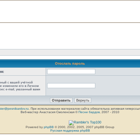
Отослать пароль
ля:
анный с вашей учётной
не изменили его в Личном
рес e-mail, указанный вами
ter@pesnibardov.ru
. При использовании материалов сайта обязательна активная гиперссылка 
Веб-мастер Анастасия Смоленская ©
Песни бардов
, 2007 - 2010
Powered by
phpBB
© 2000, 2002, 2005, 2007 phpBB Group
Русская поддержка phpBB