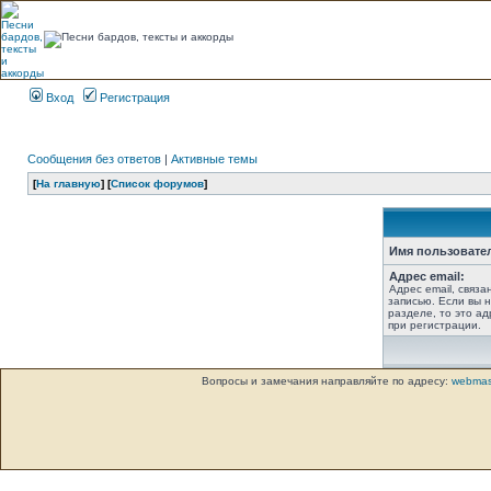
Вход
Регистрация
Сообщения без ответов
|
Активные темы
[
На главную
] [
Список форумов
]
Имя пользовате
Адрес email:
Адрес email, связ
записью. Если вы 
разделе, то это ад
при регистрации.
Вопросы и замечания направляйте по адресу:
webmas