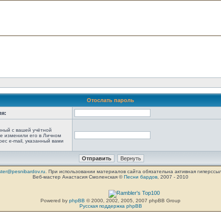
Отослать пароль
ля:
анный с вашей учётной
не изменили его в Личном
рес e-mail, указанный вами
ter@pesnibardov.ru
. При использовании материалов сайта обязательна активная гиперссылка 
Веб-мастер Анастасия Смоленская ©
Песни бардов
, 2007 - 2010
Powered by
phpBB
© 2000, 2002, 2005, 2007 phpBB Group
Русская поддержка phpBB