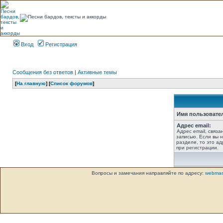
Вход
Регистрация
Сообщения без ответов
|
Активные темы
[
На главную
] [
Список форумов
]
Имя пользовате
Адрес email:
Адрес email, связ
записью. Если вы 
разделе, то это ад
при регистрации.
Вопросы и замечания направляйте по адресу:
webmas