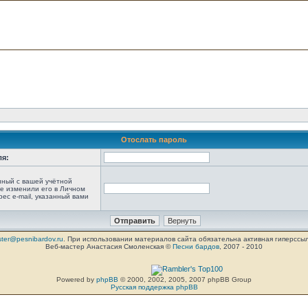
Отослать пароль
ля:
анный с вашей учётной
не изменили его в Личном
рес e-mail, указанный вами
ter@pesnibardov.ru
. При использовании материалов сайта обязательна активная гиперссылка 
Веб-мастер Анастасия Смоленская ©
Песни бардов
, 2007 - 2010
Powered by
phpBB
© 2000, 2002, 2005, 2007 phpBB Group
Русская поддержка phpBB