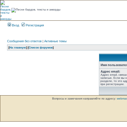
Вход
Регистрация
Сообщения без ответов
|
Активные темы
[
На главную
] [
Список форумов
]
Имя пользовате
Адрес email:
Адрес email, связ
записью. Если вы 
разделе, то это ад
при регистрации.
Вопросы и замечания направляйте по адресу:
webmas