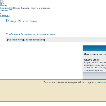
Вход
Регистрация
Сообщения без ответов
|
Активные темы
[
На главную
] [
Список форумов
]
Имя пользовате
Адрес email:
Адрес email, связ
записью. Если вы 
разделе, то это ад
при регистрации.
Вопросы и замечания направляйте по адресу:
webmas