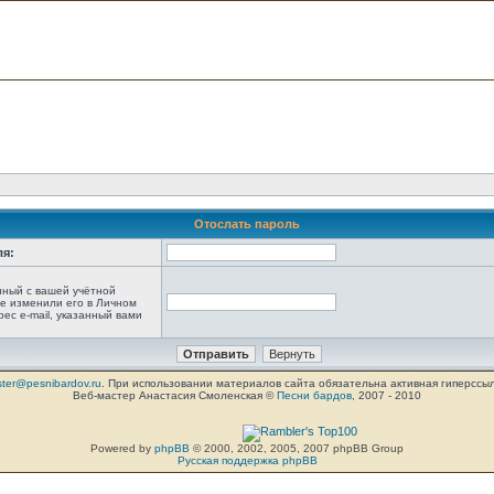
Отослать пароль
ля:
анный с вашей учётной
не изменили его в Личном
рес e-mail, указанный вами
ter@pesnibardov.ru
. При использовании материалов сайта обязательна активная гиперссылка 
Веб-мастер Анастасия Смоленская ©
Песни бардов
, 2007 - 2010
Powered by
phpBB
© 2000, 2002, 2005, 2007 phpBB Group
Русская поддержка phpBB