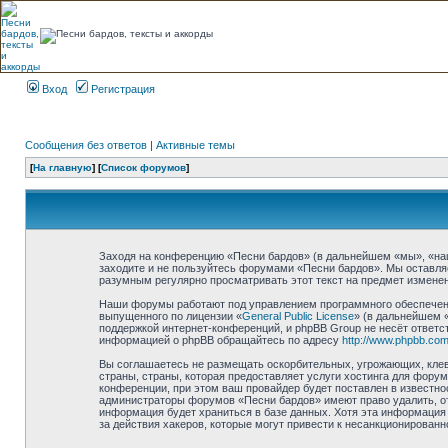
Вход
Регистрация
Сообщения без ответов
|
Активные темы
[
На главную
] [
Список форумов
]
Заходя на конференцию «Песни бардов» (в дальнейшем «мы», «наш»,
заходите и не пользуйтесь форумами «Песни бардов». Мы оставляе
разумным регулярно просматривать этот текст на предмет изменен
Наши форумы работают под управлением программного обеспечени
выпущенного по лицензии «
General Public License
» (в дальнейшем 
поддержкой интернет-конференций, и phpBB Group не несёт ответст
информацией о phpBB обращайтесь по адресу
http://www.phpbb.com
Вы соглашаетесь не размещать оскорбительных, угрожающих, клев
страны, страны, которая предоставляет услуги хостинга для фор
конференции, при этом ваш провайдер будет поставлен в известно
администраторы форумов «Песни бардов» имеют право удалить, отр
информация будет храниться в базе данных. Хотя эта информация 
за действия хакеров, которые могут привести к несанкционированн