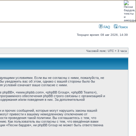
FAQ
Поиск
Текущее время: 08 авг 2026, 14:39
Часовой пояс: UTC + 3 часа
ледующими условиями. Если вы не согласны с ними, пожалуйста, не
бы уведомить вас об этом, однако с вашей стороны было бы
я условий означает ваше согласие с ними.
 phpBB», «www.phpbb.com», «phpBB Group», «phpBB Teams»),
программного обеспечения phpBB строго связаны с организацией и
содержания и/или поведения в них. За дополнительной
и и прочих сообщений, которые могут нарушить законы вашей
 могут привести к вашему немедленному отключению от
сти проведения такой политики. Вы соглашаетесь с тем, что
ию. Как пользователь вы согласны с тем, что введённая вами
ции «Песни бардов», ни phpBB Group не может быть ответственна