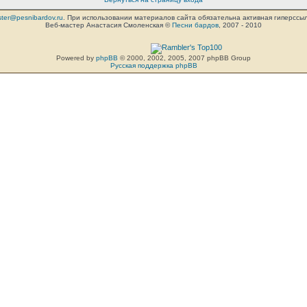
ter@pesnibardov.ru
. При использовании материалов сайта обязательна активная гиперссылка 
Веб-мастер Анастасия Смоленская ©
Песни бардов
, 2007 - 2010
Powered by
phpBB
© 2000, 2002, 2005, 2007 phpBB Group
Русская поддержка phpBB