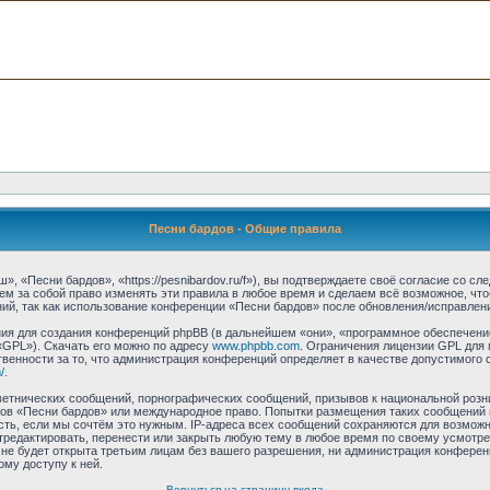
Песни бардов - Общие правила
 «Песни бардов», «https://pesnibardov.ru/f»), вы подтверждаете своё согласие со с
м за собой право изменять эти правила в любое время и сделаем всё возможное, что
ий, так как использование конференции «Песни бардов» после обновления/исправлени
я для создания конференций phpBB (в дальнейшем «они», «программное обеспечение
«GPL»). Скачать его можно по адресу
www.phpbb.com
. Ограничения лицензии GPL для 
венности за то, что администрация конференций определяет в качестве допустимого 
/
.
етнических сообщений, порнографических сообщений, призывов к национальной розн
умов «Песни бардов» или международное право. Попытки размещения таких сообщений
сть, если мы сочтём это нужным. IP-адреса всех сообщений сохраняются для возможно
едактировать, перенести или закрыть любую тему в любое время по своему усмотрен
не будет открыта третьим лицам без вашего разрешения, ни администрация конферен
ому доступу к ней.
Вернуться на страницу входа