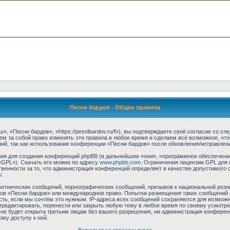
Песни бардов - Общие правила
 «Песни бардов», «https://pesnibardov.ru/f»), вы подтверждаете своё согласие со с
м за собой право изменять эти правила в любое время и сделаем всё возможное, что
ий, так как использование конференции «Песни бардов» после обновления/исправлени
я для создания конференций phpBB (в дальнейшем «они», «программное обеспечение
«GPL»). Скачать его можно по адресу
www.phpbb.com
. Ограничения лицензии GPL для 
венности за то, что администрация конференций определяет в качестве допустимого 
/
.
етнических сообщений, порнографических сообщений, призывов к национальной розн
умов «Песни бардов» или международное право. Попытки размещения таких сообщений
сть, если мы сочтём это нужным. IP-адреса всех сообщений сохраняются для возможно
едактировать, перенести или закрыть любую тему в любое время по своему усмотрен
не будет открыта третьим лицам без вашего разрешения, ни администрация конферен
ому доступу к ней.
Вернуться на страницу входа