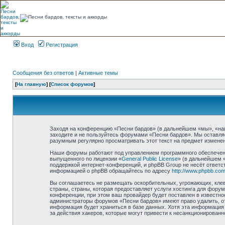
Вход
Регистрация
Сообщения без ответов
|
Активные темы
[
На главную
] [
Список форумов
]
Заходя на конференцию «Песни бардов» (в дальнейшем «мы», «наш»,
заходите и не пользуйтесь форумами «Песни бардов». Мы оставляе
разумным регулярно просматривать этот текст на предмет изменен
Наши форумы работают под управлением программного обеспечени
выпущенного по лицензии «
General Public License
» (в дальнейшем 
поддержкой интернет-конференций, и phpBB Group не несёт ответст
информацией о phpBB обращайтесь по адресу
http://www.phpbb.com
Вы соглашаетесь не размещать оскорбительных, угрожающих, клев
страны, страны, которая предоставляет услуги хостинга для фор
конференции, при этом ваш провайдер будет поставлен в известно
администраторы форумов «Песни бардов» имеют право удалить, отр
информация будет храниться в базе данных. Хотя эта информация 
за действия хакеров, которые могут привести к несанкционированн