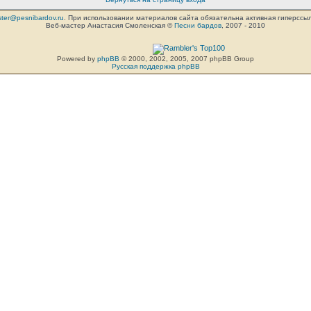
ter@pesnibardov.ru
. При использовании материалов сайта обязательна активная гиперссылка 
Веб-мастер Анастасия Смоленская ©
Песни бардов
, 2007 - 2010
Powered by
phpBB
© 2000, 2002, 2005, 2007 phpBB Group
Русская поддержка phpBB