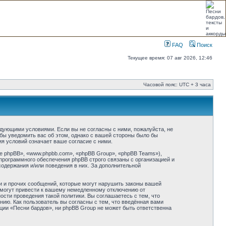
FAQ
Поиск
Текущее время: 07 авг 2026, 12:46
Часовой пояс: UTC + 3 часа
ледующими условиями. Если вы не согласны с ними, пожалуйста, не
бы уведомить вас об этом, однако с вашей стороны было бы
я условий означает ваше согласие с ними.
 phpBB», «www.phpbb.com», «phpBB Group», «phpBB Teams»),
программного обеспечения phpBB строго связаны с организацией и
содержания и/или поведения в них. За дополнительной
и и прочих сообщений, которые могут нарушить законы вашей
 могут привести к вашему немедленному отключению от
сти проведения такой политики. Вы соглашаетесь с тем, что
ию. Как пользователь вы согласны с тем, что введённая вами
ции «Песни бардов», ни phpBB Group не может быть ответственна