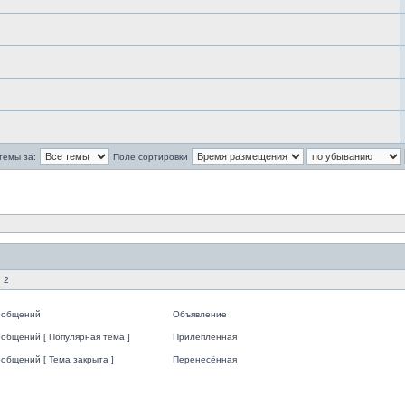
темы за:
Поле сортировки
 2
ообщений
Объявление
общений [ Популярная тема ]
Прилепленная
общений [ Тема закрыта ]
Перенесённая