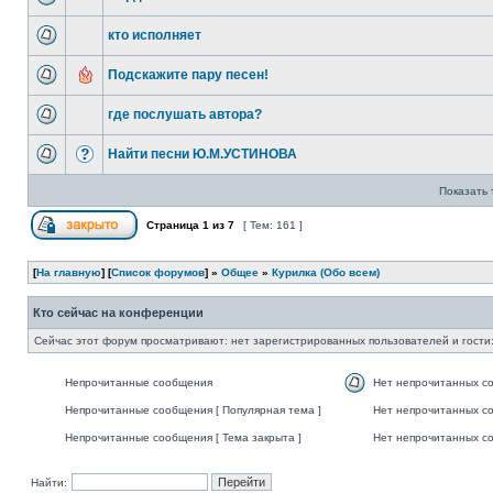
кто исполняет
Подскажите пару песен!
где послушать автора?
Найти песни Ю.М.УСТИНОВА
Показать 
Страница
1
из
7
[ Тем: 161 ]
[
На главную
] [
Список форумов
] »
Общее
»
Курилка (Обо всем)
Кто сейчас на конференции
Сейчас этот форум просматривают: нет зарегистрированных пользователей и гости:
Непрочитанные сообщения
Нет непрочитанных с
Непрочитанные сообщения [ Популярная тема ]
Нет непрочитанных со
Непрочитанные сообщения [ Тема закрыта ]
Нет непрочитанных со
Найти: