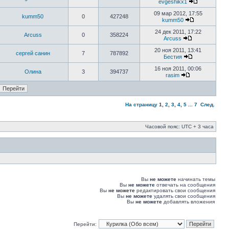
evgeshikx1
09 мар 2012, 17:55
kumm50
0
427248
kumm50
24 дек 2011, 17:22
Arcuss
0
358224
Arcuss
20 ноя 2011, 13:41
сергей санин
7
787892
Бестия
16 ноя 2011, 00:06
Олина
3
394737
rasim
На страницу
1
,
2
,
3
,
4
,
5
...
7
След.
Часовой пояс: UTC + 3 часа
Вы
не можете
начинать темы
Вы
не можете
отвечать на сообщения
Вы
не можете
редактировать свои сообщения
Вы
не можете
удалять свои сообщения
Вы
не можете
добавлять вложения
Перейти: