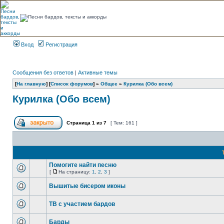
Вход
Регистрация
Сообщения без ответов
|
Активные темы
[
На главную
] [
Список форумов
] »
Общее
»
Курилка (Обо всем)
Курилка (Обо всем)
Страница
1
из
7
[ Тем: 161 ]
Помогите найти песню
[
На страницу:
1
,
2
,
3
]
Вышитые бисером иконы
ТВ с участием бардов
Барды