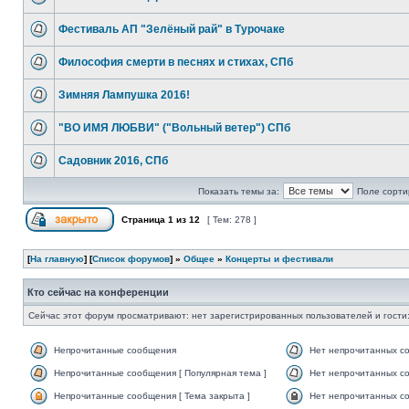
Фестиваль АП "Зелёный рай" в Турочаке
Философия смерти в песнях и стихах, СПб
Зимняя Лампушка 2016!
"ВО ИМЯ ЛЮБВИ" ("Вольный ветер") СПб
Садовник 2016, СПб
Показать темы за:
Поле сорти
Страница
1
из
12
[ Тем: 278 ]
[
На главную
] [
Список форумов
] »
Общее
»
Концерты и фестивали
Кто сейчас на конференции
Сейчас этот форум просматривают: нет зарегистрированных пользователей и гости:
Непрочитанные сообщения
Нет непрочитанных с
Непрочитанные сообщения [ Популярная тема ]
Нет непрочитанных со
Непрочитанные сообщения [ Тема закрыта ]
Нет непрочитанных со