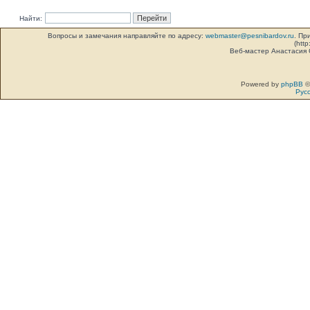
Найти:
Вопросы и замечания направляйте по адресу:
webmaster@pesnibardov.ru
. Пр
(http
Веб-мастер Анастасия
Powered by
phpBB
©
Рус