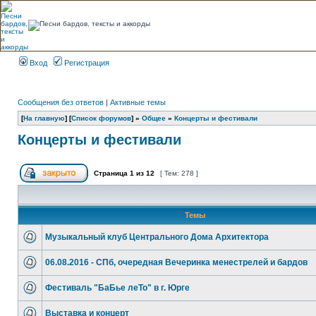
Вход
Регистрация
Сообщения без ответов
|
Активные темы
[
На главную
] [
Список форумов
] »
Общее
»
Концерты и фестивали
Концерты и фестивали
Страница
1
из
12
[ Тем: 278 ]
Темы
Музыкальный клуб Центрального Дома Архитектора
06.08.2016 - СПб, очередная Вечеринка менестрелей и бардов
Фестиваль "БаБье леТо" в г. Юрге
Выставка и концерт