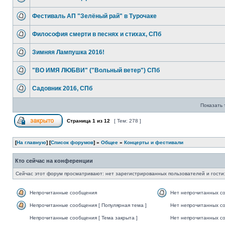
Фестиваль АП "Зелёный рай" в Турочаке
Философия смерти в песнях и стихах, СПб
Зимняя Лампушка 2016!
"ВО ИМЯ ЛЮБВИ" ("Вольный ветер") СПб
Садовник 2016, СПб
Показать 
Страница
1
из
12
[ Тем: 278 ]
[
На главную
] [
Список форумов
] »
Общее
»
Концерты и фестивали
Кто сейчас на конференции
Сейчас этот форум просматривают: нет зарегистрированных пользователей и гости:
Непрочитанные сообщения
Нет непрочитанных с
Непрочитанные сообщения [ Популярная тема ]
Нет непрочитанных со
Непрочитанные сообщения [ Тема закрыта ]
Нет непрочитанных со