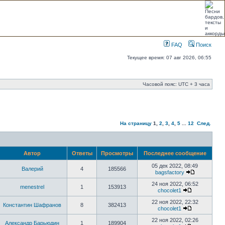
FAQ
Поиск
Текущее время: 07 авг 2026, 06:55
Часовой пояс: UTC + 3 часа
На страницу
1
,
2
,
3
,
4
,
5
...
12
След.
Автор
Ответы
Просмотры
Последнее сообщение
05 дек 2022, 08:49
Валерий
4
185566
bagsfactory
24 ноя 2022, 06:52
menestrel
1
153913
chocolet1
22 ноя 2022, 22:32
Константин Шафранов
8
382413
chocolet1
22 ноя 2022, 02:26
Александр Барьюдин
1
189904