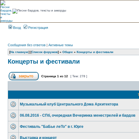
Вход
Регистрация
Сообщения без ответов
|
Активные темы
[
На главную
] [
Список форумов
] »
Общее
»
Концерты и фестивали
Концерты и фестивали
Страница
1
из
12
[ Тем: 278 ]
Музыкальный клуб Центрального Дома Архитектора
06.08.2016 - СПб, очередная Вечеринка менестрелей и бардов
Фестиваль "БаБье леТо" в г. Юрге
Выставка и концерт