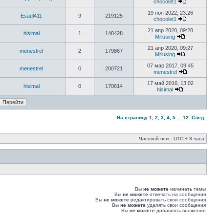
chocolet1
19 ноя 2022, 23:26
Esaul411
9
219125
chocolet1
21 апр 2020, 09:28
hisimal
1
148428
Mrlusing
21 апр 2020, 09:27
menestrel
2
179867
Mrlusing
07 мар 2017, 09:45
menestrel
0
200721
menestrel
17 май 2016, 13:02
hisimal
0
170614
hisimal
На страницу
1
,
2
,
3
,
4
,
5
...
12
След.
Часовой пояс: UTC + 3 часа
Вы
не можете
начинать темы
Вы
не можете
отвечать на сообщения
Вы
не можете
редактировать свои сообщения
Вы
не можете
удалять свои сообщения
Вы
не можете
добавлять вложения