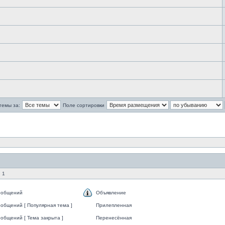
темы за:
Поле сортировки
 1
ообщений
Объявление
общений [ Популярная тема ]
Прилепленная
общений [ Тема закрыта ]
Перенесённая