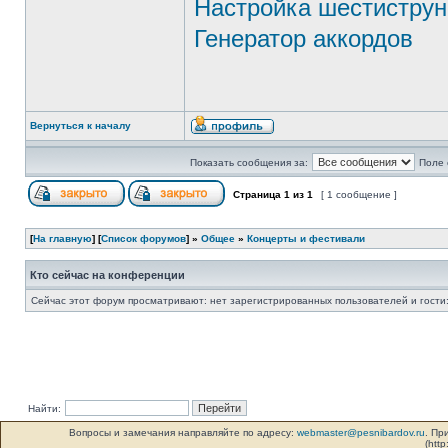
Настройка шестиструн
Генератор аккордов
Вернуться к началу
Показать сообщения за:
Поле 
Страница
1
из
1
[ 1 сообщение ]
[
На главную
] [
Список форумов
] »
Общее
»
Концерты и фестивали
Кто сейчас на конференции
Сейчас этот форум просматривают: нет зарегистрированных пользователей и гости:
Найти:
Вопросы и замечания направляйте по адресу:
webmaster@pesnibardov.ru
. Пр
(http