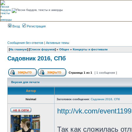
Вход
Регистрация
Сообщения без ответов
|
Активные темы
[
На главную
] [
Список форумов
] »
Общее
»
Концерты и фестивали
Садовник 2016, СПб
Страница
1
из
1
[ 1 сообщение ]
Версия для печати
Автор
hisimal
Заголовок сообщения:
Садовник 2016, СПб
http://vk.com/event119
Так как сложилась отл