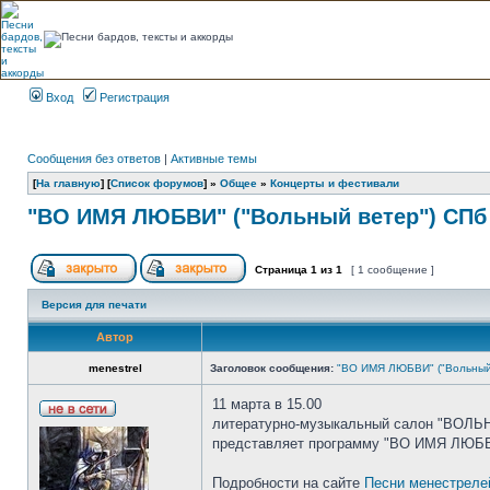
Вход
Регистрация
Сообщения без ответов
|
Активные темы
[
На главную
] [
Список форумов
] »
Общее
»
Концерты и фестивали
"ВО ИМЯ ЛЮБВИ" ("Вольный ветер") СПб
Страница
1
из
1
[ 1 сообщение ]
Версия для печати
Автор
menestrel
Заголовок сообщения:
"ВО ИМЯ ЛЮБВИ" ("Вольный
11 марта в 15.00
литературно-музыкальный салон "ВОЛЬНЫ
представляет программу "ВО ИМЯ ЛЮБ
Подробности на сайте
Песни менестреле