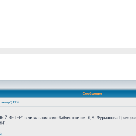
Сообщение
 ветер") СПб
Й ВЕТЕР" в читальном зале библиотеки им. Д.А. Фурманова Приморско
ВИ".
й
.