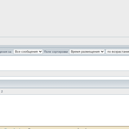
ения за:
Поле сортировки
 2