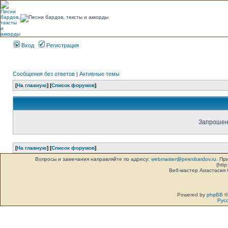
Вход
Регистрация
Сообщения без ответов
|
Активные темы
[
На главную
] [
Список форумов
]
Запрошенн
[
На главную
] [
Список форумов
]
Вопросы и замечания направляйте по адресу:
webmaster@pesnibardov.ru
. Пр
(http
Веб-мастер Анастасия
Powered by
phpBB
©
Рус