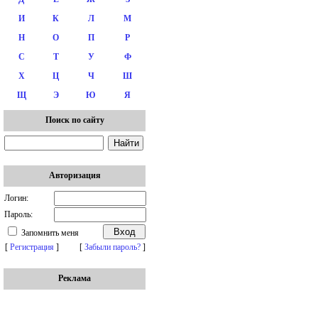
И
К
Л
М
Н
О
П
Р
С
Т
У
Ф
Х
Ц
Ч
Ш
Щ
Э
Ю
Я
Поиск по сайту
Авторизация
Логин:
Пароль:
Запомнить меня
[
Регистрация
]
[
Забыли пароль?
]
Реклама