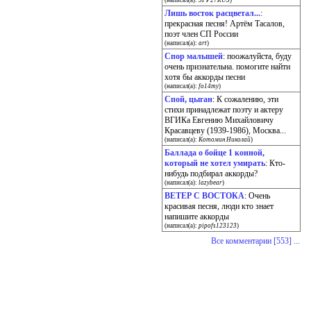
(написал(а):
SFP27RUS
)
Лишь восток расцветал...
:
прекрасная песня! Артём Тасалов,
поэт член СП России
(написал(а):
art
)
Спор малышей
: поожалуйста, буду
очень признательна. помогите найти
хотя бы аккорды песни
(написал(а):
fo14my
)
Спой, цыган
: К сожалению, эти
стихи принадлежат поэту и актеру
ВГИКа Евгению Михайловичу
Красавцеву (1939-1986), Москва...
(написал(а):
Котомин Николай
)
Баллада о бойце 1 конной,
который не хотел умирать
: Кто-
нибудь подбирал аккорды?
(написал(а):
lazybear
)
ВЕТЕР С ВОСТОКА
: Очень
красивая песня, люди кто знает
напишите аккорды
(написал(а):
pipofs123123
)
Все комментарии [553] ...