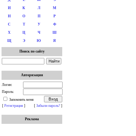
И
К
Л
М
Н
О
П
Р
С
Т
У
Ф
Х
Ц
Ч
Ш
Щ
Э
Ю
Я
Поиск по сайту
Авторизация
Логин:
Пароль:
Запомнить меня
[
Регистрация
]
[
Забыли пароль?
]
Реклама