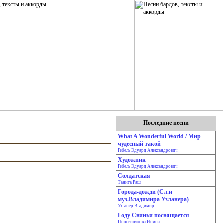
Последние песни
What A Wonderful World / Мир
чудесный такой
Гебель Эдуард Александрович
Художник
Гебель Эдуард Александрович
Солдатская
Танита Раш
Города-дожди (Сл.и
муз.Владимира Узланера)
Узланер Владимир
Году Свиньи посвящается
Просвирякова Ирина