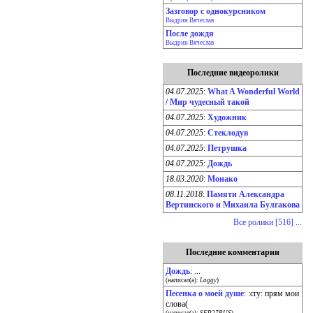
Зазговор с однокурсником
Выдрин Вячеслав
После дождя
Выдрин Вячеслав
Последние видеоролики
04.07.2025
:
What A Wonderful World
/ Мир чудесный такой
04.07.2025
:
Художник
04.07.2025
:
Стеклодув
04.07.2025
:
Петрушка
04.07.2025
:
Дождь
18.03.2020
:
Монако
08.11.2018
:
Памяти Александра
Вертинского и Михаила Булгакова
Все ролики [516] ...
Последние комментарии
Дождь
: ...
(написал(а):
Loggy
)
Песенка о моей душе
: :cry: прям мои
слова(