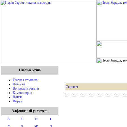
Главное меню
Главная страница
Новости
Скрипач
Вопросы и ответы
Комментарии
Поиск
Форум
Алфавитный указатель
А
Б
В
Г
Д
Е
Ж
З