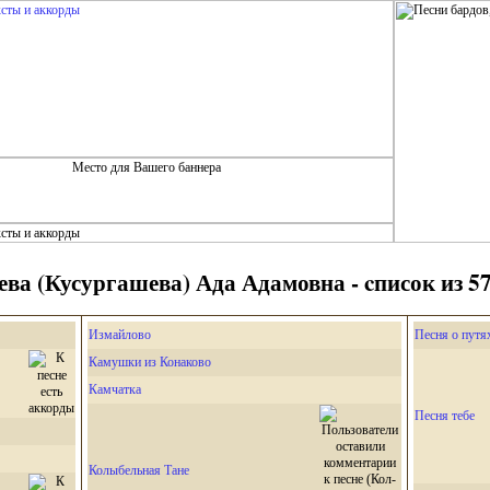
ва (Кусургашева) Ада Адамовна - cписок из 57
Измайлово
Песня о путя
Камушки из Конаково
Камчатка
Песня тебе
Колыбельная Тане