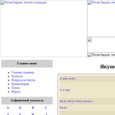
Главное меню
Якуше
Главная страница
Новости
А мне везет...
Вопросы и ответы
Комментарии
Поиск
А я жду
Форум
Алфавитный указатель
Бегут, бегут, бегут колеса...
Билет
А
Б
В
Г
Д
Е
Ж
З