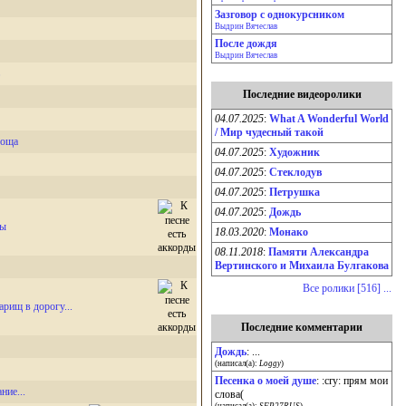
Зазговор с однокурсником
Выдрин Вячеслав
После дождя
Выдрин Вячеслав
Последние видеоролики
04.07.2025
:
What A Wonderful World
/ Мир чудесный такой
роща
04.07.2025
:
Художник
04.07.2025
:
Стеклодув
04.07.2025
:
Петрушка
04.07.2025
:
Дождь
бы
18.03.2020
:
Монако
08.11.2018
:
Памяти Александра
Вертинского и Михаила Булгакова
Все ролики [516] ...
арищ в дорогу...
Последние комментарии
Дождь
: ...
(написал(а):
Loggy
)
Песенка о моей душе
: :cry: прям мои
ние...
слова(