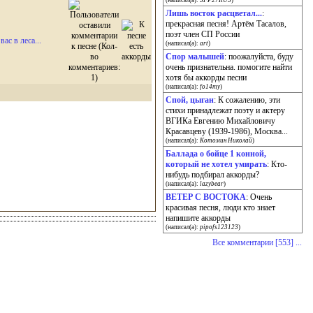
(написал(а):
SFP27RUS
)
Лишь восток расцветал...
:
прекрасная песня! Артём Тасалов,
поэт член СП России
ас в леса...
(написал(а):
art
)
Спор малышей
: поожалуйста, буду
очень признательна. помогите найти
хотя бы аккорды песни
(написал(а):
fo14my
)
Спой, цыган
: К сожалению, эти
стихи принадлежат поэту и актеру
ВГИКа Евгению Михайловичу
Красавцеву (1939-1986), Москва...
(написал(а):
Котомин Николай
)
Баллада о бойце 1 конной,
который не хотел умирать
: Кто-
нибудь подбирал аккорды?
(написал(а):
lazybear
)
ВЕТЕР С ВОСТОКА
: Очень
красивая песня, люди кто знает
напишите аккорды
(написал(а):
pipofs123123
)
Все комментарии [553] ...