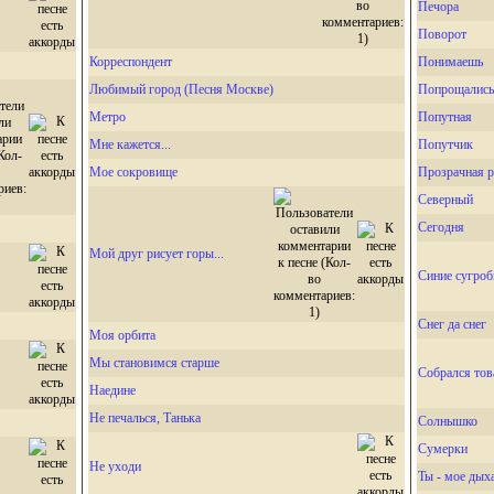
Печора
Поворот
Корреспондент
Понимаешь
Любимый город (Песня Москве)
Попрощались
Метро
Попутная
Мне кажется...
Попутчик
Мое сокровище
Прозрачная 
Северный
Сегодня
Мой друг рисует горы...
Синие сугро
Снег да снег
Моя орбита
Мы становимся старше
Собрался тов
Наедине
Не печалься, Танька
Солнышко
Сумерки
Не уходи
Ты - мое дыха