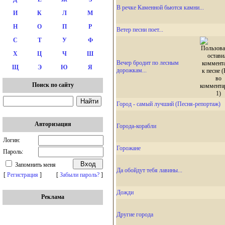
В речке Каменной бьются камни...
И
К
Л
М
Н
О
П
Р
Ветер песни поет...
С
Т
У
Ф
Х
Ц
Ч
Ш
Вечер бродит по лесным
Щ
Э
Ю
Я
дорожкам...
Поиск по сайту
Город - самый лучший (Песня-репортаж)
Авторизация
Города-корабли
Логин:
Горожане
Пароль:
Запомнить меня
Да обойдут тебя лавины...
[
Регистрация
]
[
Забыли пароль?
]
Дожди
Реклама
Другие города