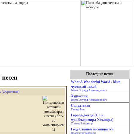
Последние песни
 песен
What A Wonderful World / Мир
чудесный такой
Гебель Эдуард Александрович
х (Дорожная)
Художник
Гебель Эдуард Александрович
Солдатская
Танита Раш
Города-дожди (Сл.и
муз.Владимира Узланера)
Узланер Владимир
Году Свиньи посвящается
Просвирякова Ирина