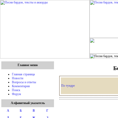
Главное меню
Б
Главная страница
Новости
Вопросы и ответы
По тундре
Комментарии
Поиск
Форум
Алфавитный указатель
А
Б
В
Г
Д
Е
Ж
З