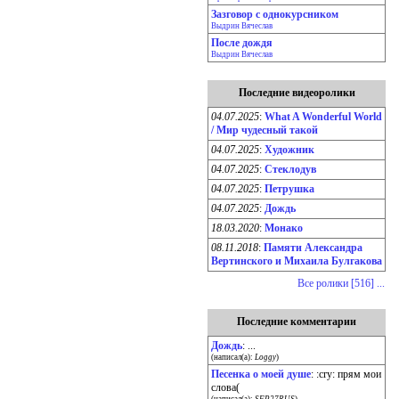
Зазговор с однокурсником
Выдрин Вячеслав
После дождя
Выдрин Вячеслав
Последние видеоролики
04.07.2025
:
What A Wonderful World
/ Мир чудесный такой
04.07.2025
:
Художник
04.07.2025
:
Стеклодув
04.07.2025
:
Петрушка
04.07.2025
:
Дождь
18.03.2020
:
Монако
08.11.2018
:
Памяти Александра
Вертинского и Михаила Булгакова
Все ролики [516] ...
Последние комментарии
Дождь
: ...
(написал(а):
Loggy
)
Песенка о моей душе
: :cry: прям мои
слова(