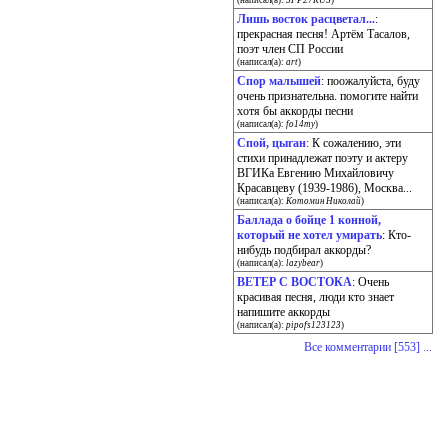
(написал(а):
SFP27RUS
)
Лишь восток расцветал...
:
прекрасная песня! Артём Тасалов,
поэт член СП России
(написал(а):
art
)
Спор малышей
: поожалуйста, буду
очень признательна. помогите найти
хотя бы аккорды песни
(написал(а):
fo14my
)
Спой, цыган
: К сожалению, эти
стихи принадлежат поэту и актеру
ВГИКа Евгению Михайловичу
Красавцеву (1939-1986), Москва...
(написал(а):
Котомин Николай
)
Баллада о бойце 1 конной,
который не хотел умирать
: Кто-
нибудь подбирал аккорды?
(написал(а):
lazybear
)
ВЕТЕР С ВОСТОКА
: Очень
красивая песня, люди кто знает
напишите аккорды
(написал(а):
pipofs123123
)
Все комментарии [553] ...