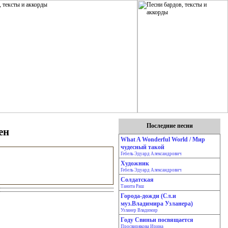
Последние песни
ен
What A Wonderful World / Мир
чудесный такой
Гебель Эдуард Александрович
Художник
Гебель Эдуард Александрович
Солдатская
Танита Раш
Города-дожди (Сл.и
муз.Владимира Узланера)
Узланер Владимир
Году Свиньи посвящается
Просвирякова Ирина