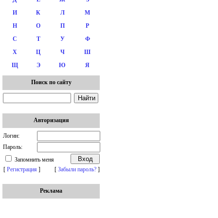
И
К
Л
М
Н
О
П
Р
С
Т
У
Ф
Х
Ц
Ч
Ш
Щ
Э
Ю
Я
Поиск по сайту
Авторизация
Логин:
Пароль:
Запомнить меня
[
Регистрация
]
[
Забыли пароль?
]
Реклама