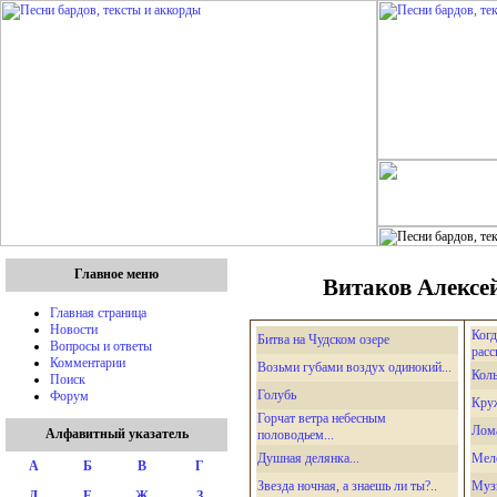
Главное меню
Витаков Алексей
Главная страница
Новости
Когд
Битва на Чудском озере
Вопросы и ответы
рассв
Комментарии
Возьми губами воздух одинокий...
Кол
Поиск
Голубь
Форум
Круж
Горчат ветра небесным
Лома
Алфавитный указатель
половодьем...
Душная делянка...
Мел
А
Б
В
Г
Звезда ночная, а знаешь ли ты?..
Муз
Д
Е
Ж
З