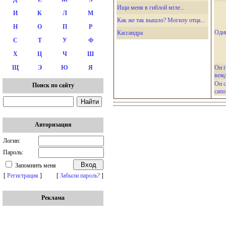
Ищи меня в гиблой мгле...
И
К
Л
М
Как же так вышло? Могилу отца...
Н
О
П
Р
Оди
Кассандра
С
Т
У
Ф
Х
Ц
Ч
Ш
Он г
Щ
Э
Ю
Я
вежд
Он 
Поиск по сайту
сапо
Авторизация
Логин:
Пароль:
Запомнить меня
[
Регистрация
]
[
Забыли пароль?
]
Реклама