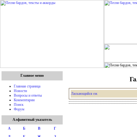
Главное меню
Га
Главная страница
Новости
Ласкающийся еж
Вопросы и ответы
Комментарии
Поиск
Форум
Алфавитный указатель
А
Б
В
Г
Д
Е
Ж
З