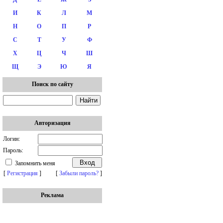
И
К
Л
М
Н
О
П
Р
С
Т
У
Ф
Х
Ц
Ч
Ш
Щ
Э
Ю
Я
Поиск по сайту
Авторизация
Логин:
Пароль:
Запомнить меня
[
Регистрация
]
[
Забыли пароль?
]
Реклама