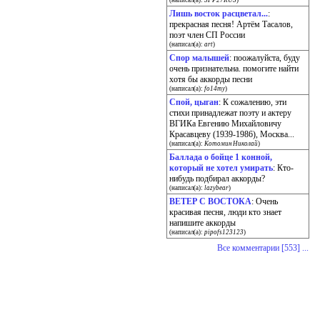
(написал(а):
SFP27RUS
)
Лишь восток расцветал...
:
прекрасная песня! Артём Тасалов,
поэт член СП России
(написал(а):
art
)
Спор малышей
: поожалуйста, буду
очень признательна. помогите найти
хотя бы аккорды песни
(написал(а):
fo14my
)
Спой, цыган
: К сожалению, эти
стихи принадлежат поэту и актеру
ВГИКа Евгению Михайловичу
Красавцеву (1939-1986), Москва...
(написал(а):
Котомин Николай
)
Баллада о бойце 1 конной,
который не хотел умирать
: Кто-
нибудь подбирал аккорды?
(написал(а):
lazybear
)
ВЕТЕР С ВОСТОКА
: Очень
красивая песня, люди кто знает
напишите аккорды
(написал(а):
pipofs123123
)
Все комментарии [553] ...