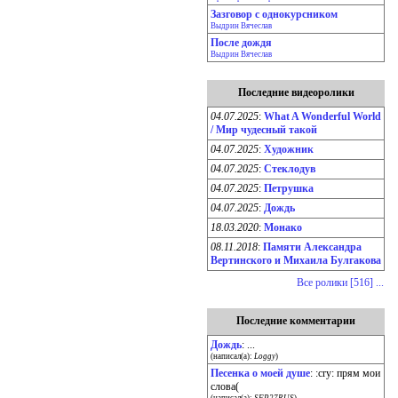
Зазговор с однокурсником
Выдрин Вячеслав
После дождя
Выдрин Вячеслав
Последние видеоролики
04.07.2025
:
What A Wonderful World
/ Мир чудесный такой
04.07.2025
:
Художник
04.07.2025
:
Стеклодув
04.07.2025
:
Петрушка
04.07.2025
:
Дождь
18.03.2020
:
Монако
08.11.2018
:
Памяти Александра
Вертинского и Михаила Булгакова
Все ролики [516] ...
Последние комментарии
Дождь
: ...
(написал(а):
Loggy
)
Песенка о моей душе
: :cry: прям мои
слова(