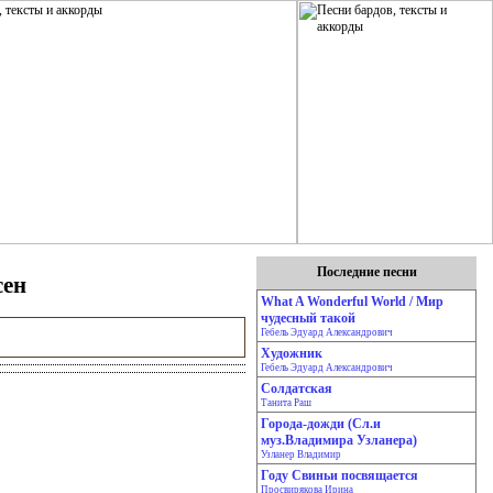
Последние песни
сен
What A Wonderful World / Мир
чудесный такой
Гебель Эдуард Александрович
Художник
Гебель Эдуард Александрович
Солдатская
Танита Раш
Города-дожди (Сл.и
муз.Владимира Узланера)
Узланер Владимир
Году Свиньи посвящается
Просвирякова Ирина