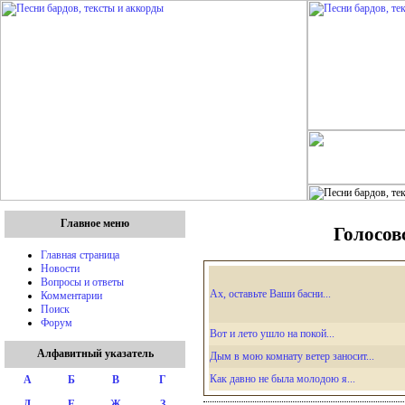
Главное меню
Голосов
Главная страница
Новости
Вопросы и ответы
Ах, оставьте Ваши басни...
Комментарии
Поиск
Форум
Вот и лето ушло на покой...
Алфавитный указатель
Дым в мою комнату ветер заносит...
Как давно не была молодою я...
А
Б
В
Г
Д
Е
Ж
З