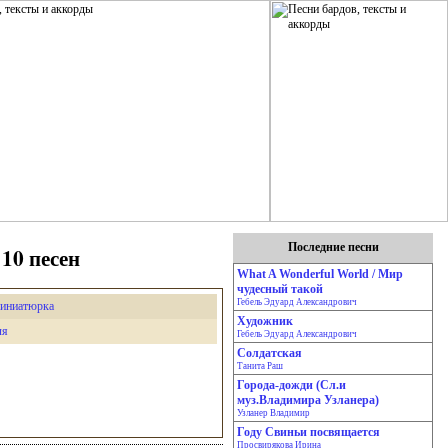
Последние песни
10 песен
What A Wonderful World / Мир
чудесный такой
Гебель Эдуард Александрович
иниатюрка
Художник
ля
Гебель Эдуард Александрович
Солдатская
Танита Раш
Города-дожди (Сл.и
муз.Владимира Узланера)
Узланер Владимир
Году Свиньи посвящается
Просвирякова Ирина