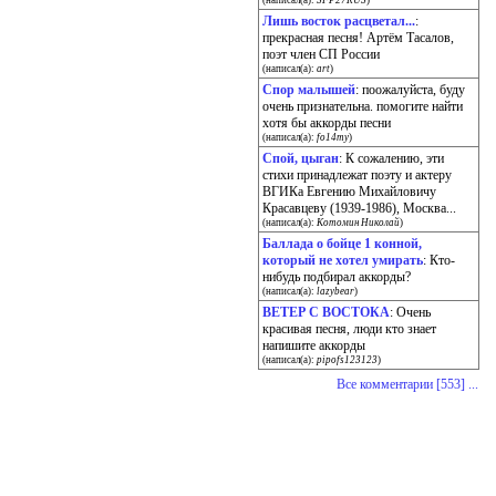
(написал(а):
SFP27RUS
)
Лишь восток расцветал...
:
прекрасная песня! Артём Тасалов,
поэт член СП России
(написал(а):
art
)
Спор малышей
: поожалуйста, буду
очень признательна. помогите найти
хотя бы аккорды песни
(написал(а):
fo14my
)
Спой, цыган
: К сожалению, эти
стихи принадлежат поэту и актеру
ВГИКа Евгению Михайловичу
Красавцеву (1939-1986), Москва...
(написал(а):
Котомин Николай
)
Баллада о бойце 1 конной,
который не хотел умирать
: Кто-
нибудь подбирал аккорды?
(написал(а):
lazybear
)
ВЕТЕР С ВОСТОКА
: Очень
красивая песня, люди кто знает
напишите аккорды
(написал(а):
pipofs123123
)
Все комментарии [553] ...