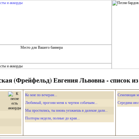
ская (Фрейфельд) Евгения Львовна - cписок из 
Ко мне по вечерам...
Семенящая м
Любимый, прогони меня к чертям собачьим...
Середина ию
Мы простились, ты вновь уезжаешь в далекие дали...
Полторы недели, полные до края...