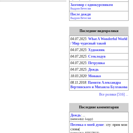
Зазговор с однокурсником
Выдрин Вячеслав
После дождя
Выдрин Вячеслав
Последние видеоролики
04.07.2025
:
What A Wonderful World
/ Мир чудесный такой
04.07.2025
:
Художник
04.07.2025
:
Стеклодув
04.07.2025
:
Петрушка
04.07.2025
:
Дождь
18.03.2020
:
Монако
08.11.2018
:
Памяти Александра
Вертинского и Михаила Булгакова
Все ролики [516] ...
Последние комментарии
Дождь
: ...
(написал(а):
Loggy
)
Песенка о моей душе
: :cry: прям мои
слова(