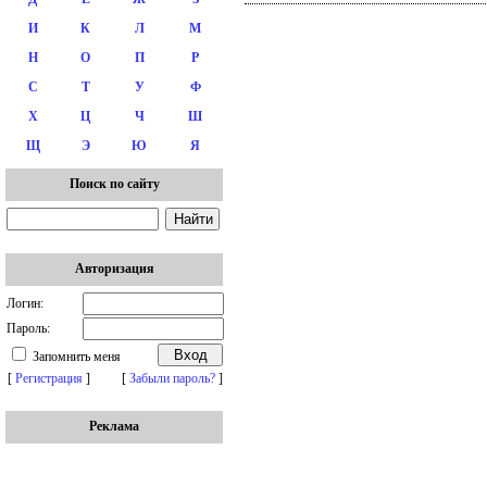
И
К
Л
М
Н
О
П
Р
С
Т
У
Ф
Х
Ц
Ч
Ш
Щ
Э
Ю
Я
Поиск по сайту
Авторизация
Логин:
Пароль:
Запомнить меня
[
Регистрация
]
[
Забыли пароль?
]
Реклама