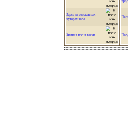
врод
Здесь на сожженных
Пес
хуторах зола...
Зимняя песня тоски
Под