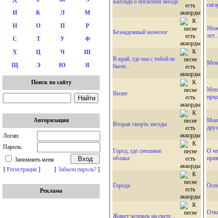
Баллада о погасшей звезде
сига
И
К
Л
М
Н
О
П
Р
Меж 
Безнадежный монолог
лет..
С
Т
У
Ф
Х
Ц
Ч
Ш
В край, где мы с тобой не
Мен
Щ
Э
Ю
Я
были...
Поиск по сайту
Меня
Визит
прид
Мои
Авторизация
Вторая смерть звезды
дру
Логин:
Пароль:
Город, где смешные
О че
облака
прив
Запомнить меня
[
Регистрация
]
[
Забыли пароль?
]
Города
Осе
Реклама
Отки
Живет человек на свете...