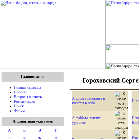
Главное меню
Гороховский Сергей
Главная страница
Новости
Вопросы и ответы
А дорога запетляет и
Инс
Комментарии
кинется в небо...
Поиск
Форум
А суббота налетит
Исп
Алфавитный указатель
ураганом...
Виз
А
Б
В
Г
Как 
Д
Е
Ж
З